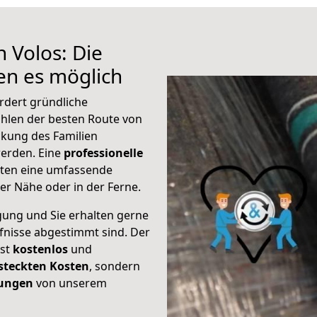
 Volos: Die
n es möglich
rdert gründliche
hlen der besten Route von
ckung des Familien
 werden. Eine
professionelle
eten eine umfassende
er Nähe oder in der Ferne.
gung und Sie erhalten gerne
rfnisse abgestimmt sind. Der
ist
kostenlos
und
steckten Kosten
, sondern
tungen
von unserem