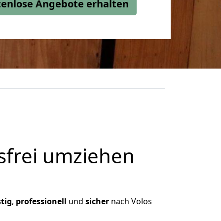
stenlose Angebote erhalten
frei umziehen
tig
,
professionell
und
sicher
nach Volos