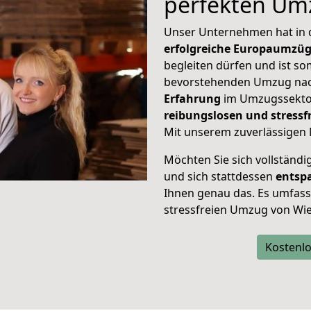
perfekten Um
Unser Unternehmen hat in
erfolgreiche Europaumzü
begleiten dürfen und ist so
bevorstehenden Umzug nac
Erfahrung
im Umzugssektor
reibungslosen und stress
Mit unserem zuverlässigen 
Möchten Sie sich vollständ
und sich stattdessen
entsp
Ihnen genau das. Es umfasst 
stressfreien Umzug von Wi
Kostenlo