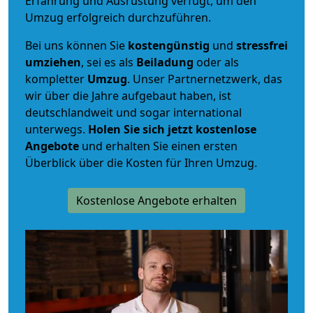
Erfahrung und Ausrüstung verfügt, um den
Umzug erfolgreich durchzuführen.
Bei uns können Sie
kostengünstig
und
stressfrei
umziehen
, sei es als
Beiladung
oder als
kompletter
Umzug
. Unser Partnernetzwerk, das
wir über die Jahre aufgebaut haben, ist
deutschlandweit und sogar international
unterwegs.
Holen Sie sich jetzt kostenlose
Angebote
und erhalten Sie einen ersten
Überblick über die Kosten für Ihren Umzug.
Kostenlose Angebote erhalten