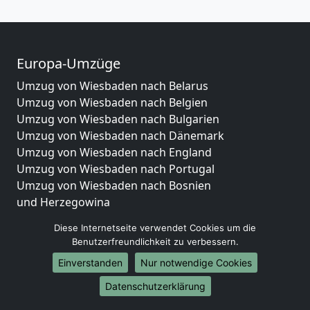
Europa-Umzüge
Umzug von Wiesbaden nach Belarus
Umzug von Wiesbaden nach Belgien
Umzug von Wiesbaden nach Bulgarien
Umzug von Wiesbaden nach Dänemark
Umzug von Wiesbaden nach England
Umzug von Wiesbaden nach Portugal
Umzug von Wiesbaden nach Bosnien
und Herzegowina
Umzug von Wiesbaden nach Irland
Diese Internetseite verwendet Cookies um die
Umzug von Wiesbaden nach Lettland
Benutzerfreundlichkeit zu verbessern.
Umzug von Wiesbaden nach Zypern
Einverstanden
Nur notwendige Cookies
Umzug von Wiesbaden nach Kroatien
Umzug von Wiesbaden nach Estland
Datenschutzerklärung
Umzug von Wiesbaden nach Finnland