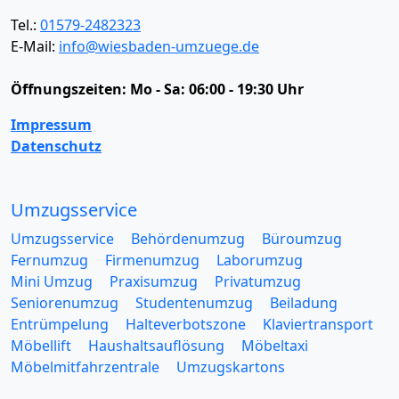
Tel.:
01579-2482323
E-Mail:
info@wiesbaden-umzuege.de
Öffnungszeiten:
Mo - Sa: 06:00 - 19:30 Uhr
Impressum
Datenschutz
Umzugsservice
Umzugsservice
Behördenumzug
Büroumzug
Fernumzug
Firmenumzug
Laborumzug
Mini Umzug
Praxisumzug
Privatumzug
Seniorenumzug
Studentenumzug
Beiladung
Entrümpelung
Halteverbotszone
Klaviertransport
Möbellift
Haushaltsauflösung
Möbeltaxi
Möbelmitfahrzentrale
Umzugskartons