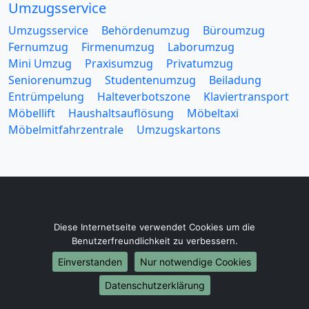
Umzugsservice
Umzugsservice
Behördenumzug
Büroumzug
Fernumzug
Firmenumzug
Laborumzug
Mini Umzug
Praxisumzug
Privatumzug
Seniorenumzug
Studentenumzug
Beiladung
Entrümpelung
Halteverbotszone
Klaviertransport
Möbellift
Haushaltsauflösung
Möbeltaxi
Möbelmitfahrzentrale
Umzugskartons
Europa-Umzüge
Diese Internetseite verwendet Cookies um die
Umzug von Wiesbaden nach Belarus
Benutzerfreundlichkeit zu verbessern.
Umzug von Wiesbaden nach Belgien
Einverstanden
Nur notwendige Cookies
Umzug von Wiesbaden nach Bulgarien
Datenschutzerklärung
Umzug von Wiesbaden nach Dänemark
Umzug von Wiesbaden nach England