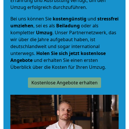
Erfahrung und Ausrüstung verfügt, um den
Umzug erfolgreich durchzuführen.
Bei uns können Sie
kostengünstig
und
stressfrei
umziehen
, sei es als
Beiladung
oder als
kompletter
Umzug
. Unser Partnernetzwerk, das
wir über die Jahre aufgebaut haben, ist
deutschlandweit und sogar international
unterwegs.
Holen Sie sich jetzt kostenlose
Angebote
und erhalten Sie einen ersten
Überblick über die Kosten für Ihren Umzug.
Kostenlose Angebote erhalten