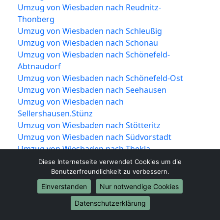
Umzug von Wiesbaden nach Reudnitz-
Thonberg
Umzug von Wiesbaden nach Schleußig
Umzug von Wiesbaden nach Schonau
Umzug von Wiesbaden nach Schönefeld-
Abtnaudorf
Umzug von Wiesbaden nach Schönefeld-Ost
Umzug von Wiesbaden nach Seehausen
Umzug von Wiesbaden nach
Sellershausen.Stünz
Umzug von Wiesbaden nach Stötteritz
Umzug von Wiesbaden nach Südvorstadt
Umzug von Wiesbaden nach Thekla
Umzug von Wiesbaden nach Volkmarsdorf
Diese Internetseite verwendet Cookies um die
Umzug von Wiesbaden nach Wahren
Benutzerfreundlichkeit zu verbessern.
Umzug von Wiesbaden nach Waldstraßenviertel /
Einverstanden
Nur notwendige Cookies
Zentrum-Nordwest
Datenschutzerklärung
Umzug von Wiesbaden nach Wiederitzsch
Umzug von Wiesbaden nach Leipzig-Zentrum