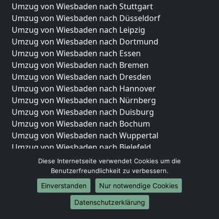
Umzug von Wiesbaden nach Stuttgart
Umzug von Wiesbaden nach Düsseldorf
Umzug von Wiesbaden nach Leipzig
Umzug von Wiesbaden nach Dortmund
Umzug von Wiesbaden nach Essen
Umzug von Wiesbaden nach Bremen
Umzug von Wiesbaden nach Dresden
Umzug von Wiesbaden nach Hannover
Umzug von Wiesbaden nach Nürnberg
Umzug von Wiesbaden nach Duisburg
Umzug von Wiesbaden nach Bochum
Umzug von Wiesbaden nach Wuppertal
Umzug von Wiesbaden nach Bielefeld
Umzug von Wiesbaden nach Bonn
Diese Internetseite verwendet Cookies um die
Umzug von Wiesbaden nach Münster
Benutzerfreundlichkeit zu verbessern.
Einverstanden
Nur notwendige Cookies
Internationale-Umzüge
Datenschutzerklärung
Umzug von Wiesbaden nach Brasilien
Umzug von Wiesbaden nach Brunei Darussalam