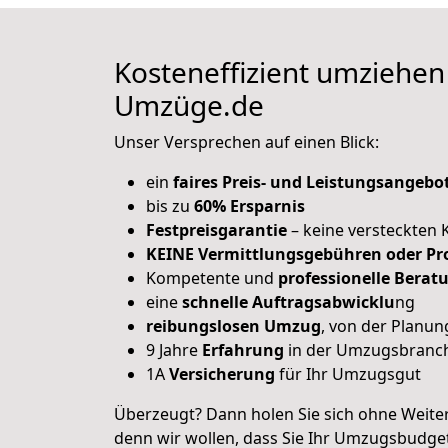
Kosteneffizient umziehen
Umzüge.de
Unser Versprechen auf einen Blick:
ein
faires Preis- und Leistungsangebo
bis zu
60% Ersparnis
Festpreisgarantie
– keine versteckten 
KEINE Vermittlungsgebühren oder Pr
Kompetente und
professionelle Berat
eine
schnelle Auftragsabwicklu
ng
reibungslosen Umzug
, von der Planu
9 Jahre
Erfahrung
in der Umzugsbranc
1A
Versicherung
für Ihr Umzugsgut
Überzeugt? Dann holen Sie sich ohne Weite
denn wir wollen, dass Sie Ihr Umzugsbudget