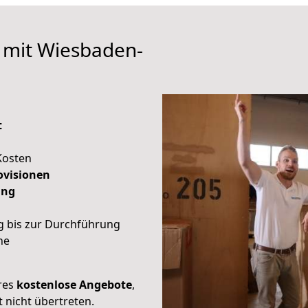
 mit Wiesbaden-
t
Kosten
ovisionen
ung
ng bis zur Durchführung
he
res
kostenlose Angebote
,
 nicht übertreten.