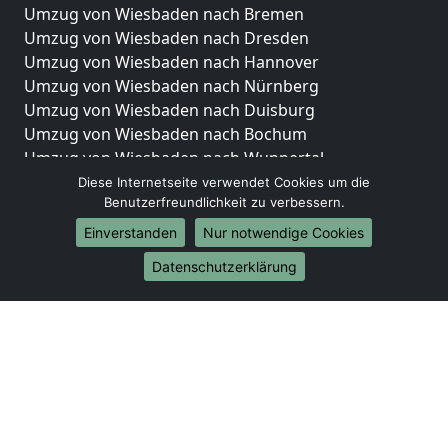
Umzug von Wiesbaden nach Bremen
Umzug von Wiesbaden nach Dresden
Umzug von Wiesbaden nach Hannover
Umzug von Wiesbaden nach Nürnberg
Umzug von Wiesbaden nach Duisburg
Umzug von Wiesbaden nach Bochum
Umzug von Wiesbaden nach Wuppertal
Umzug von Wiesbaden nach Bielefeld
Diese Internetseite verwendet Cookies um die
Benutzerfreundlichkeit zu verbessern.
Umzug von Wiesbaden nach Bonn
Umzug von Wiesbaden nach Münster
Einverstanden
Nur notwendige Cookies
Internationale-Umzüge
Datenschutzerklärung
Umzug von Wiesbaden nach Brasilien
Umzug von Wiesbaden nach Brunei Darussalam
Umzug von Wiesbaden nach Burkina Faso
Umzug von Wiesbaden nach Burundi
Umzug von Wiesbaden nach Chile
Umzug von Wiesbaden nach China
Umzug von Wiesbaden nach Cookinseln