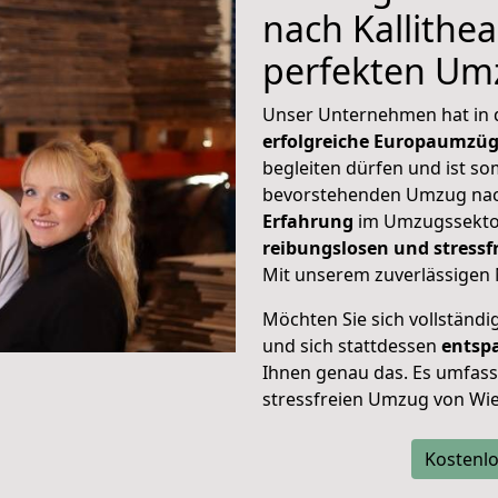
nach Kallithea
perfekten Um
Unser Unternehmen hat in
erfolgreiche Europaumzü
begleiten dürfen und ist so
bevorstehenden Umzug nach
Erfahrung
im Umzugssektor
reibungslosen und stress
Mit unserem zuverlässigen 
Möchten Sie sich vollständ
und sich stattdessen
entsp
Ihnen genau das. Es umfasst 
stressfreien Umzug von Wie
Kostenlo