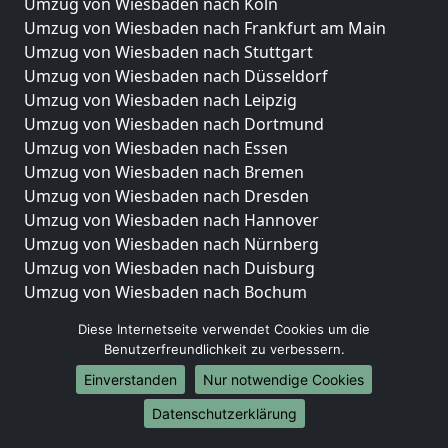
Umzug von Wiesbaden nach Köln
Umzug von Wiesbaden nach Frankfurt am Main
Umzug von Wiesbaden nach Stuttgart
Umzug von Wiesbaden nach Düsseldorf
Umzug von Wiesbaden nach Leipzig
Umzug von Wiesbaden nach Dortmund
Umzug von Wiesbaden nach Essen
Umzug von Wiesbaden nach Bremen
Umzug von Wiesbaden nach Dresden
Umzug von Wiesbaden nach Hannover
Umzug von Wiesbaden nach Nürnberg
Umzug von Wiesbaden nach Duisburg
Umzug von Wiesbaden nach Bochum
Umzug von Wiesbaden nach Wuppertal
Diese Internetseite verwendet Cookies um die
Umzug von Wiesbaden nach Bielefeld
Benutzerfreundlichkeit zu verbessern.
Umzug von Wiesbaden nach Bonn
Einverstanden
Nur notwendige Cookies
Umzug von Wiesbaden nach Münster
Datenschutzerklärung
Internationale-Umzüge