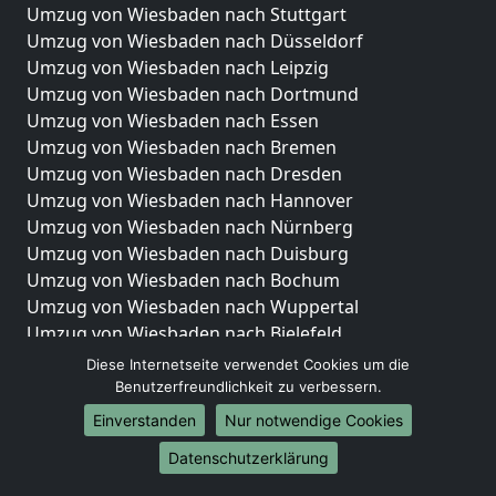
Umzug von Wiesbaden nach Stuttgart
Umzug von Wiesbaden nach Düsseldorf
Umzug von Wiesbaden nach Leipzig
Umzug von Wiesbaden nach Dortmund
Umzug von Wiesbaden nach Essen
Umzug von Wiesbaden nach Bremen
Umzug von Wiesbaden nach Dresden
Umzug von Wiesbaden nach Hannover
Umzug von Wiesbaden nach Nürnberg
Umzug von Wiesbaden nach Duisburg
Umzug von Wiesbaden nach Bochum
Umzug von Wiesbaden nach Wuppertal
Umzug von Wiesbaden nach Bielefeld
Umzug von Wiesbaden nach Bonn
Diese Internetseite verwendet Cookies um die
Umzug von Wiesbaden nach Münster
Benutzerfreundlichkeit zu verbessern.
Einverstanden
Nur notwendige Cookies
Internationale-Umzüge
Datenschutzerklärung
Umzug von Wiesbaden nach Brasilien
Umzug von Wiesbaden nach Brunei Darussalam