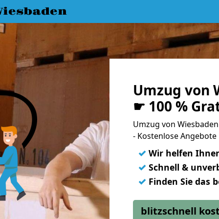
iesbaden
Umzug von W
☛ 100 % Gra
Umzug von Wiesbaden 
- Kostenlose Angebote
✓
Wir helfen Ihne
✓
Schnell & unverb
✓
Finden Sie das 
blitzschnell ko