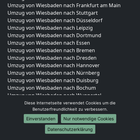
Umzug von Wiesbaden nach Frankfurt am Main
Umzug von Wiesbaden nach Stuttgart
Umzug von Wiesbaden nach Düsseldorf
Umzug von Wiesbaden nach Leipzig
Umzug von Wiesbaden nach Dortmund
Umzug von Wiesbaden nach Essen
Umzug von Wiesbaden nach Bremen
Umzug von Wiesbaden nach Dresden
Umzug von Wiesbaden nach Hannover
Umzug von Wiesbaden nach Nürnberg
Umzug von Wiesbaden nach Duisburg
Umzug von Wiesbaden nach Bochum
Umzug von Wiesbaden nach Wuppertal
Umzug von Wiesbaden nach Bielefeld
Diese Internetseite verwendet Cookies um die
Benutzerfreundlichkeit zu verbessern.
Umzug von Wiesbaden nach Bonn
Umzug von Wiesbaden nach Münster
Einverstanden
Nur notwendige Cookies
Internationale-Umzüge
Datenschutzerklärung