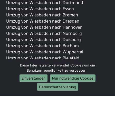
Umzug von Wiesbaden nach Dortmund
Umzug von Wiesbaden nach Essen
Umzug von Wiesbaden nach Bremen
Umzug von Wiesbaden nach Dresden
Umzug von Wiesbaden nach Hannover
Umzug von Wiesbaden nach Nürnberg
Umzug von Wiesbaden nach Duisburg
Umzug von Wiesbaden nach Bochum
Umzug von Wiesbaden nach Wuppertal
Umzug von Wiesbaden nach Bielefeld
Umzug von Wiesbaden nach Bonn
Diese Internetseite verwendet Cookies um die
Umzug von Wiesbaden nach Münster
Benutzerfreundlichkeit zu verbessern.
Einverstanden
Nur notwendige Cookies
Internationale-Umzüge
Datenschutzerklärung
Umzug von Wiesbaden nach Brasilien
Umzug von Wiesbaden nach Brunei Darussalam
Umzug von Wiesbaden nach Burkina Faso
Umzug von Wiesbaden nach Burundi
Umzug von Wiesbaden nach Chile