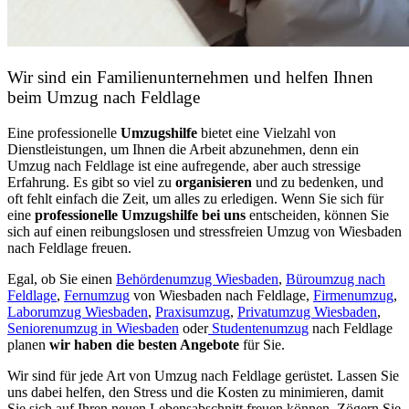
Wir sind ein Familienunternehmen und helfen Ihnen
beim Umzug nach Feldlage
Eine professionelle
Umzugshilfe
bietet eine Vielzahl von
Dienstleistungen, um Ihnen die Arbeit abzunehmen, denn ein
Umzug nach Feldlage ist eine aufregende, aber auch stressige
Erfahrung. Es gibt so viel zu
organisieren
und zu bedenken, und
oft fehlt einfach die Zeit, um alles zu erledigen. Wenn Sie sich für
eine
professionelle Umzugshilfe bei uns
entscheiden, können Sie
sich auf einen reibungslosen und stressfreien Umzug von Wiesbaden
nach Feldlage freuen.
Egal, ob Sie einen
Behördenumzug Wiesbaden
,
Büroumzug nach
Feldlage
,
Fernumzug
von Wiesbaden nach Feldlage,
Firmenumzug
,
Laborumzug Wiesbaden
,
Praxisumzug
,
Privatumzug Wiesbaden
,
Seniorenumzug in Wiesbaden
oder
Studentenumzug
nach Feldlage
planen
wir haben die besten Angebote
für Sie.
Wir sind für jede Art von Umzug nach Feldlage gerüstet. Lassen Sie
uns dabei helfen, den Stress und die Kosten zu minimieren, damit
Sie sich auf Ihren neuen Lebensabschnitt freuen können.
Zögern Sie