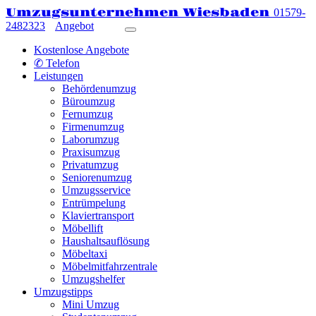
Umzugsunternehmen Wiesbaden
01579-
2482323
Angebot
Kostenlose Angebote
✆ Telefon
Leistungen
Behördenumzug
Büroumzug
Fernumzug
Firmenumzug
Laborumzug
Praxisumzug
Privatumzug
Seniorenumzug
Umzugsservice
Entrümpelung
Klaviertransport
Möbellift
Haushaltsauflösung
Möbeltaxi
Möbelmitfahrzentrale
Umzugshelfer
Umzugstipps
Mini Umzug