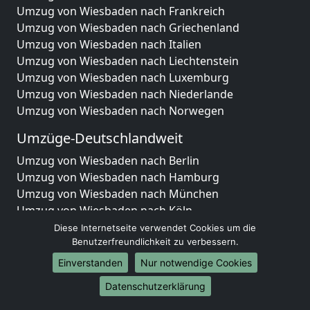
Umzug von Wiesbaden nach Frankreich
Umzug von Wiesbaden nach Griechenland
Umzug von Wiesbaden nach Italien
Umzug von Wiesbaden nach Liechtenstein
Umzug von Wiesbaden nach Luxemburg
Umzug von Wiesbaden nach Niederlande
Umzug von Wiesbaden nach Norwegen
Umzüge-Deutschlandweit
Umzug von Wiesbaden nach Berlin
Umzug von Wiesbaden nach Hamburg
Umzug von Wiesbaden nach München
Umzug von Wiesbaden nach Köln
Umzug von Wiesbaden nach Frankfurt am Main
Diese Internetseite verwendet Cookies um die
Benutzerfreundlichkeit zu verbessern.
Umzug von Wiesbaden nach Stuttgart
Umzug von Wiesbaden nach Düsseldorf
Einverstanden
Nur notwendige Cookies
Umzug von Wiesbaden nach Leipzig
Datenschutzerklärung
Umzug von Wiesbaden nach Dortmund