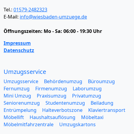
Tel.:
01579-2482323
E-Mail:
info@wiesbaden-umzuege.de
Öffnungszeiten:
Mo - Sa: 06:00 - 19:30 Uhr
Impressum
Datenschutz
Umzugsservice
Umzugsservice
Behördenumzug
Büroumzug
Fernumzug
Firmenumzug
Laborumzug
Mini Umzug
Praxisumzug
Privatumzug
Seniorenumzug
Studentenumzug
Beiladung
Entrümpelung
Halteverbotszone
Klaviertransport
Möbellift
Haushaltsauflösung
Möbeltaxi
Möbelmitfahrzentrale
Umzugskartons