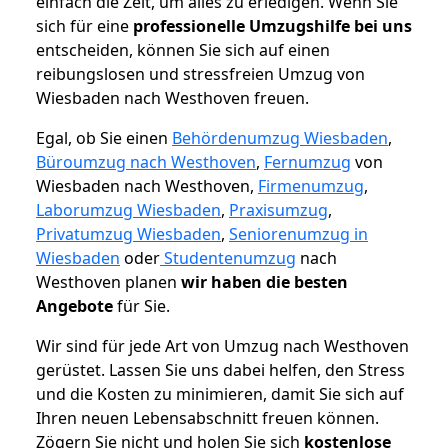
einfach die Zeit, um alles zu erledigen. Wenn Sie
sich für eine
professionelle Umzugshilfe bei uns
entscheiden, können Sie sich auf einen
reibungslosen und stressfreien Umzug von
Wiesbaden nach Westhoven freuen.
Egal, ob Sie einen
Behördenumzug Wiesbaden
,
Büroumzug nach Westhoven
,
Fernumzug
von
Wiesbaden nach Westhoven,
Firmenumzug
,
Laborumzug Wiesbaden
,
Praxisumzug
,
Privatumzug Wiesbaden
,
Seniorenumzug in
Wiesbaden
oder
Studentenumzug
nach
Westhoven planen
wir haben die besten
Angebote
für Sie.
Wir sind für jede Art von Umzug nach Westhoven
gerüstet. Lassen Sie uns dabei helfen, den Stress
und die Kosten zu minimieren, damit Sie sich auf
Ihren neuen Lebensabschnitt freuen können.
Zögern Sie nicht und holen Sie sich
kostenlose