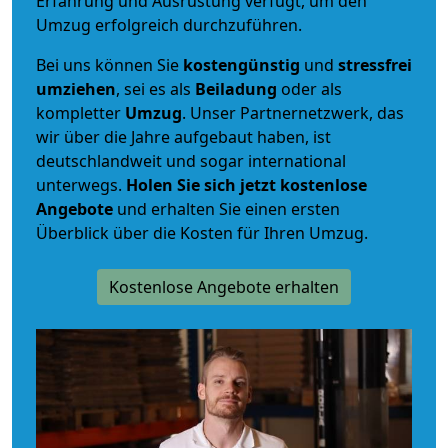
Erfahrung und Ausrüstung verfügt, um den
Umzug erfolgreich durchzuführen.
Bei uns können Sie
kostengünstig
und
stressfrei
umziehen
, sei es als
Beiladung
oder als
kompletter
Umzug
. Unser Partnernetzwerk, das
wir über die Jahre aufgebaut haben, ist
deutschlandweit und sogar international
unterwegs.
Holen Sie sich jetzt kostenlose
Angebote
und erhalten Sie einen ersten
Überblick über die Kosten für Ihren Umzug.
Kostenlose Angebote erhalten