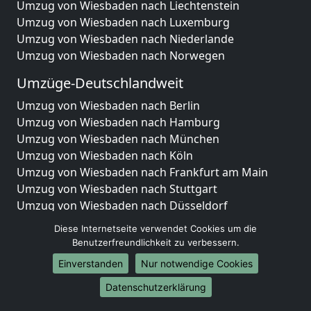
Umzug von Wiesbaden nach Liechtenstein
Umzug von Wiesbaden nach Luxemburg
Umzug von Wiesbaden nach Niederlande
Umzug von Wiesbaden nach Norwegen
Umzüge-Deutschlandweit
Umzug von Wiesbaden nach Berlin
Umzug von Wiesbaden nach Hamburg
Umzug von Wiesbaden nach München
Umzug von Wiesbaden nach Köln
Umzug von Wiesbaden nach Frankfurt am Main
Umzug von Wiesbaden nach Stuttgart
Umzug von Wiesbaden nach Düsseldorf
Umzug von Wiesbaden nach Leipzig
Diese Internetseite verwendet Cookies um die
Umzug von Wiesbaden nach Dortmund
Benutzerfreundlichkeit zu verbessern.
Umzug von Wiesbaden nach Essen
Einverstanden
Nur notwendige Cookies
Umzug von Wiesbaden nach Bremen
Umzug von Wiesbaden nach Dresden
Datenschutzerklärung
Umzug von Wiesbaden nach Hannover