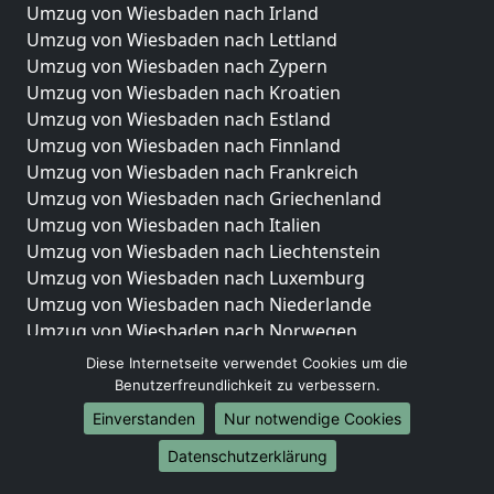
Umzug von Wiesbaden nach Irland
Umzug von Wiesbaden nach Lettland
Umzug von Wiesbaden nach Zypern
Umzug von Wiesbaden nach Kroatien
Umzug von Wiesbaden nach Estland
Umzug von Wiesbaden nach Finnland
Umzug von Wiesbaden nach Frankreich
Umzug von Wiesbaden nach Griechenland
Umzug von Wiesbaden nach Italien
Umzug von Wiesbaden nach Liechtenstein
Umzug von Wiesbaden nach Luxemburg
Umzug von Wiesbaden nach Niederlande
Umzug von Wiesbaden nach Norwegen
Diese Internetseite verwendet Cookies um die
Umzüge-Deutschlandweit
Benutzerfreundlichkeit zu verbessern.
Umzug von Wiesbaden nach Berlin
Einverstanden
Nur notwendige Cookies
Umzug von Wiesbaden nach Hamburg
Datenschutzerklärung
Umzug von Wiesbaden nach München
Umzug von Wiesbaden nach Köln