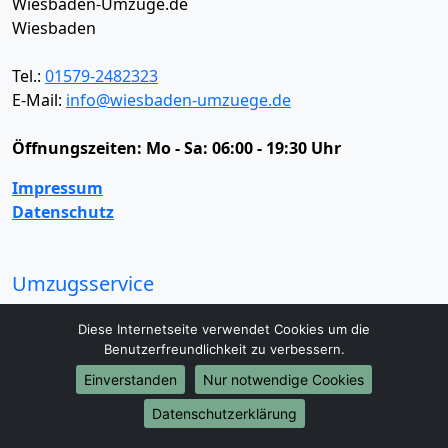
Wiesbaden-Umzüge.de
Wiesbaden
Tel.:
01579-2482323
E-Mail:
info@wiesbaden-umzuege.de
Öffnungszeiten:
Mo - Sa: 06:00 - 19:30 Uhr
Impressum
Datenschutz
Umzugsservice
Umzugsservice
Behördenumzug
Büroumzug
Diese Internetseite verwendet Cookies um die
Fernumzug
Firmenumzug
Laborumzug
Benutzerfreundlichkeit zu verbessern.
Mini Umzug
Praxisumzug
Privatumzug
Einverstanden
Nur notwendige Cookies
Seniorenumzug
Studentenumzug
Beiladung
Entrümpelung
Halteverbotszone
Klaviertransport
Datenschutzerklärung
Möbellift
Haushaltsauflösung
Möbeltaxi