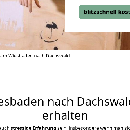
blitzschnell ko
von Wiesbaden nach Dachswald
sbaden nach Dachswald
erhalten
 auch
stressige
Erfahrung
sein, insbesondere wenn man si