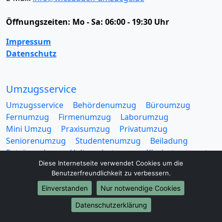
Öffnungszeiten:
Mo - Sa: 06:00 - 19:30 Uhr
Impressum
Datenschutz
Umzugsservice
Umzugsservice
Behördenumzug
Büroumzug
Fernumzug
Firmenumzug
Laborumzug
Mini Umzug
Praxisumzug
Privatumzug
Seniorenumzug
Studentenumzug
Beiladung
Entrümpelung
Halteverbotszone
Klaviertransport
Diese Internetseite verwendet Cookies um die
Möbellift
Haushaltsauflösung
Möbeltaxi
Benutzerfreundlichkeit zu verbessern.
Möbelmitfahrzentrale
Umzugskartons
Einverstanden
Nur notwendige Cookies
Datenschutzerklärung