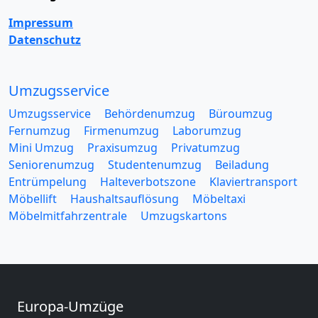
Impressum
Datenschutz
Umzugsservice
Umzugsservice
Behördenumzug
Büroumzug
Fernumzug
Firmenumzug
Laborumzug
Mini Umzug
Praxisumzug
Privatumzug
Seniorenumzug
Studentenumzug
Beiladung
Entrümpelung
Halteverbotszone
Klaviertransport
Möbellift
Haushaltsauflösung
Möbeltaxi
Möbelmitfahrzentrale
Umzugskartons
Europa-Umzüge