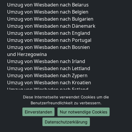
Umzug von Wiesbaden nach Belarus
Umzug von Wiesbaden nach Belgien
Umzug von Wiesbaden nach Bulgarien
Umzug von Wiesbaden nach Dänemark
Umzug von Wiesbaden nach England
Umzug von Wiesbaden nach Portugal
Umzug von Wiesbaden nach Bosnien
und Herzegowina
Umzug von Wiesbaden nach Irland
Umzug von Wiesbaden nach Lettland
Umzug von Wiesbaden nach Zypern
Umzug von Wiesbaden nach Kroatien
Umzug von Wiesbaden nach Estland
Umzug von Wiesbaden nach Finnland
Diese Internetseite verwendet Cookies um die
Benutzerfreundlichkeit zu verbessern.
Umzug von Wiesbaden nach Frankreich
Umzug von Wiesbaden nach Griechenland
Einverstanden
Nur notwendige Cookies
Umzug von Wiesbaden nach Italien
Datenschutzerklärung
Umzug von Wiesbaden nach Liechtenstein