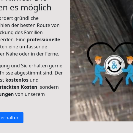
n es möglich
ordert gründliche
hlen der besten Route von
ckung des Familien
 werden. Eine
professionelle
eten eine umfassende
er Nähe oder in der Ferne.
gung und Sie erhalten gerne
rfnisse abgestimmt sind. Der
ist
kostenlos
und
steckten Kosten
, sondern
tungen
von unserem
 erhalten