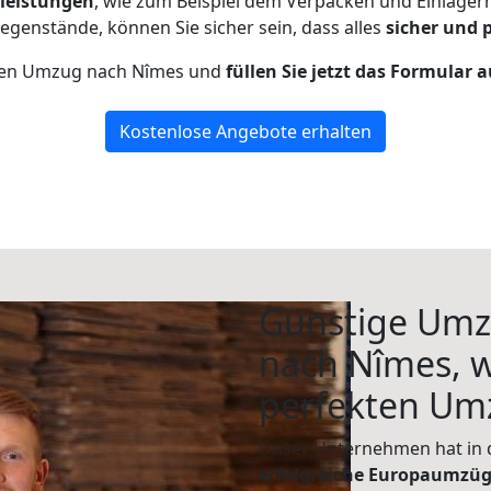
leistungen
, wie zum Beispiel dem Verpacken und Einlager
genstände, können Sie sicher sein, dass alles
sicher und 
Ihren Umzug nach Nîmes und
füllen Sie jetzt das Formular 
Kostenlose Angebote erhalten
Günstige Umz
nach Nîmes, w
perfekten Um
Unser Unternehmen hat in
erfolgreiche Europaumzü