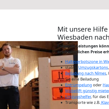
Mit unsere Hilfe
Wiesbaden nac
Folgende Leistungen könn
erschwinglichen Preise er
Halteverbotszone in W
stabile
Umzugskartons
Beiladung nach Nîmes
,
Sie eine Beiladung
Entrümpelung
oder
Hau
Möbellift günstig miet
Umzugshelfer
, für das
Transporte wie z.B.
Klav