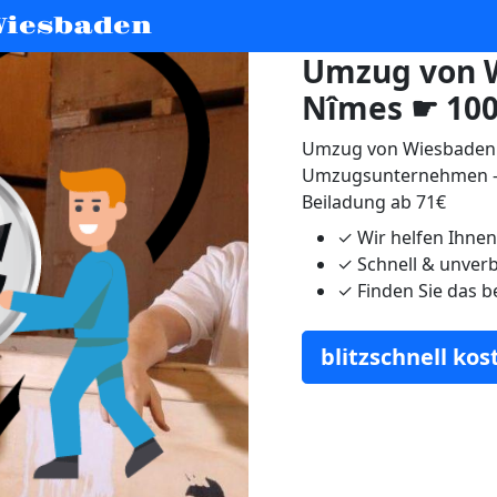
iesbaden
Umzug von 
Nîmes ☛ 100
Umzug von Wiesbaden 
Umzugsunternehmen - 
Beiladung ab 71€
✓
Wir helfen Ihne
✓
Schnell & unverb
✓
Finden Sie das b
blitzschnell ko