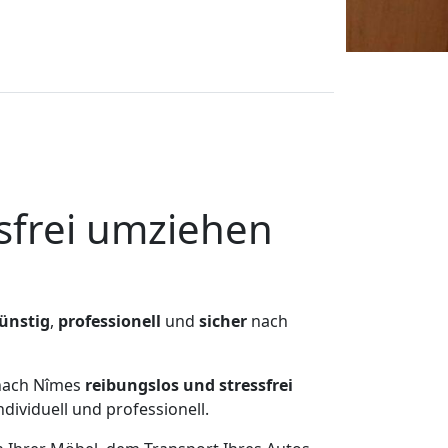
frei umziehen
ünstig
,
professionell
und
sicher
nach
 nach Nîmes
reibungslos und stressfrei
ividuell und professionell.