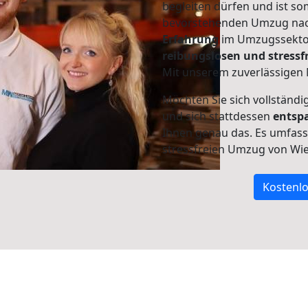
begleiten dürfen und ist so
bevorstehenden Umzug nac
Erfahrung
im Umzugssektor
reibungslosen und stress
Mit unserem zuverlässigen 
Möchten Sie sich vollständ
und sich stattdessen
entsp
Ihnen genau das. Es umfasst 
stressfreien Umzug von Wi
Kostenlo