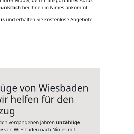
n Ihrer Möbel, dem Transport Ihres Autos
pünktlich
bei Ihnen in Nîmes ankommt.
aus
und erhalten Sie kostenlose Angebote
üge von Wiesbaden
ir helfen für den
zug
 den vergangenen Jahren
unzählige
ge
von Wiesbaden nach Nîmes mit