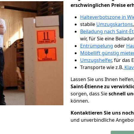
erschwinglichen Preise er
Halteverbotszone in W
stabile
Umzugskartons
Beiladung nach Saint-É
wir, für Sie eine Beiladu
Entrümpelung
oder
Hau
Möbellift günstig miet
Umzugshelfer
, für das
Transporte wie z.B.
Klav
Lassen Sie uns Ihnen helfen
Saint-Étienne zu verwirkl
sorgen, dass Sie
schnell un
können.
Kontaktieren Sie uns noc
und unverbindliche Angebot