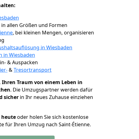
halten:
iesbaden
, in allen Größen und Formen
tienne
, bei kleinen Mengen, organisieren
ng
shaltsauflösung in Wiesbaden
en in Wiesbaden
 Ein- & Auspacken
ier-
&
Tresortransport
,
Ihren Traum von einem Leben in
ichen
. Die Umzugspartner werden dafür
d sicher
in Ihr neues Zuhause einziehen
h heute
oder holen Sie sich kostenlose
e für Ihren Umzug nach Saint-Étienne.