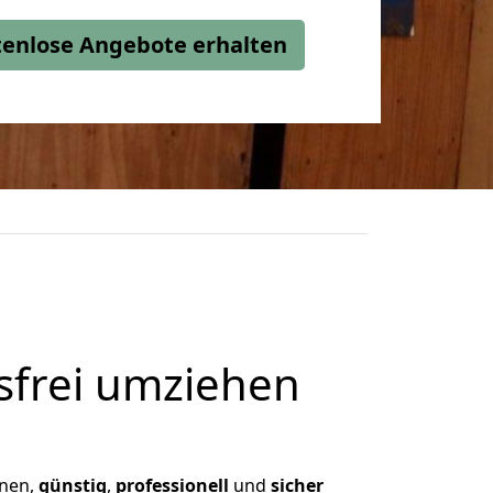
stenlose Angebote erhalten
frei umziehen
hnen,
günstig
,
professionell
und
sicher