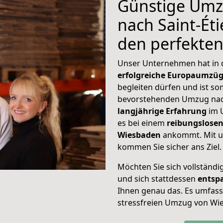
Günstige Umz
nach Saint-Éti
den perfekte
Unser Unternehmen hat in
erfolgreiche Europaumzü
begleiten dürfen und ist so
bevorstehenden Umzug nach
langjährige Erfahrung
im 
es bei einem
reibungslosen
Wiesbaden
ankommt. Mit u
kommen Sie sicher ans Ziel.
Möchten Sie sich vollständ
und sich stattdessen
entsp
Ihnen genau das. Es umfasst 
stressfreien Umzug von Wie