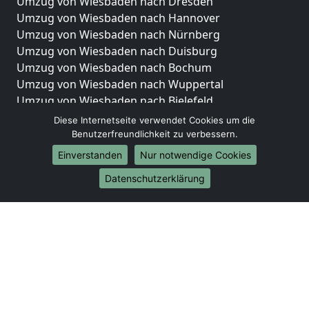
Umzug von Wiesbaden nach Dresden
Umzug von Wiesbaden nach Hannover
Umzug von Wiesbaden nach Nürnberg
Umzug von Wiesbaden nach Duisburg
Umzug von Wiesbaden nach Bochum
Umzug von Wiesbaden nach Wuppertal
Umzug von Wiesbaden nach Bielefeld
Umzug von Wiesbaden nach Bonn
Diese Internetseite verwendet Cookies um die
Umzug von Wiesbaden nach Münster
Benutzerfreundlichkeit zu verbessern.
Einverstanden
Nur notwendige Cookies
Internationale-Umzüge
Datenschutzerklärung
Umzug von Wiesbaden nach Brasilien
Umzug von Wiesbaden nach Brunei Darussalam
Umzug von Wiesbaden nach Burkina Faso
Umzug von Wiesbaden nach Burundi
Umzug von Wiesbaden nach Chile
Umzug von Wiesbaden nach China
Umzug von Wiesbaden nach Cookinseln
Umzug von Wiesbaden nach Costa Rica