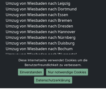
Umzug von Wiesbaden nach Leipzig
Umzug von Wiesbaden nach Dortmund
Umzug von Wiesbaden nach Essen
Umzug von Wiesbaden nach Bremen
Umzug von Wiesbaden nach Dresden
Umzug von Wiesbaden nach Hannover
Umzug von Wiesbaden nach Nürnberg
Umzug von Wiesbaden nach Duisburg
Umzug von Wiesbaden nach Bochum
Umzug von Wiesbaden nach Wuppertal
Umzug von Wiesbaden nach Bielefeld
Diese Internetseite verwendet Cookies um die
Benutzerfreundlichkeit zu verbessern.
Umzug von Wiesbaden nach Bonn
Umzug von Wiesbaden nach Münster
Einverstanden
Nur notwendige Cookies
Internationale-Umzüge
Datenschutzerklärung
Umzug von Wiesbaden nach Brasilien
Umzug von Wiesbaden nach Brunei Darussalam
Umzug von Wiesbaden nach Burkina Faso
Umzug von Wiesbaden nach Burundi