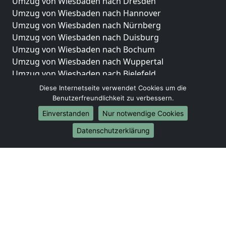
Umzug von Wiesbaden nach Dresden
Umzug von Wiesbaden nach Hannover
Umzug von Wiesbaden nach Nürnberg
Umzug von Wiesbaden nach Duisburg
Umzug von Wiesbaden nach Bochum
Umzug von Wiesbaden nach Wuppertal
Umzug von Wiesbaden nach Bielefeld
Umzug von Wiesbaden nach Bonn
Diese Internetseite verwendet Cookies um die
Umzug von Wiesbaden nach Münster
Benutzerfreundlichkeit zu verbessern.
Einverstanden
Nur notwendige Cookies
Internationale-Umzüge
Datenschutzerklärung
Umzug von Wiesbaden nach Brasilien
Umzug von Wiesbaden nach Brunei Darussalam
Umzug von Wiesbaden nach Burkina Faso
Umzug von Wiesbaden nach Burundi
Umzug von Wiesbaden nach Chile
Umzug von Wiesbaden nach China
Umzug von Wiesbaden nach Cookinseln
Umzug von Wiesbaden nach Costa Rica