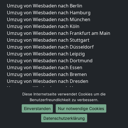
Umzug von Wiesbaden nach Berlin
Umzug von Wiesbaden nach Hamburg
Umzug von Wiesbaden nach München
Umzug von Wiesbaden nach Köln
Umzug von Wiesbaden nach Frankfurt am Main
Umzug von Wiesbaden nach Stuttgart
Umzug von Wiesbaden nach Düsseldorf
Umzug von Wiesbaden nach Leipzig
Umzug von Wiesbaden nach Dortmund
Umzug von Wiesbaden nach Essen
Umzug von Wiesbaden nach Bremen
Umzug von Wiesbaden nach Dresden
Umzug von Wiesbaden nach Hannover
Diese Internetseite verwendet Cookies um die
Umzug von Wiesbaden nach Nürnberg
Benutzerfreundlichkeit zu verbessern.
Umzug von Wiesbaden nach Duisburg
Umzug von Wiesbaden nach Bochum
Einverstanden
Nur notwendige Cookies
Umzug von Wiesbaden nach Wuppertal
Datenschutzerklärung
Umzug von Wiesbaden nach Bielefeld