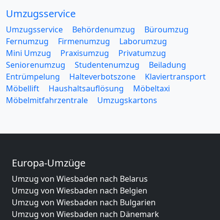
Umzugsservice
Umzugsservice
Behördenumzug
Büroumzug
Fernumzug
Firmenumzug
Laborumzug
Mini Umzug
Praxisumzug
Privatumzug
Seniorenumzug
Studentenumzug
Beiladung
Entrümpelung
Halteverbotszone
Klaviertransport
Möbellift
Haushaltsauflösung
Möbeltaxi
Möbelmitfahrzentrale
Umzugskartons
Europa-Umzüge
Umzug von Wiesbaden nach Belarus
Umzug von Wiesbaden nach Belgien
Umzug von Wiesbaden nach Bulgarien
Umzug von Wiesbaden nach Dänemark