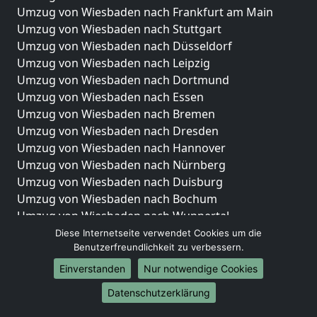
Umzug von Wiesbaden nach Frankfurt am Main
Umzug von Wiesbaden nach Stuttgart
Umzug von Wiesbaden nach Düsseldorf
Umzug von Wiesbaden nach Leipzig
Umzug von Wiesbaden nach Dortmund
Umzug von Wiesbaden nach Essen
Umzug von Wiesbaden nach Bremen
Umzug von Wiesbaden nach Dresden
Umzug von Wiesbaden nach Hannover
Umzug von Wiesbaden nach Nürnberg
Umzug von Wiesbaden nach Duisburg
Umzug von Wiesbaden nach Bochum
Umzug von Wiesbaden nach Wuppertal
Umzug von Wiesbaden nach Bielefeld
Diese Internetseite verwendet Cookies um die
Benutzerfreundlichkeit zu verbessern.
Umzug von Wiesbaden nach Bonn
Umzug von Wiesbaden nach Münster
Einverstanden
Nur notwendige Cookies
Internationale-Umzüge
Datenschutzerklärung