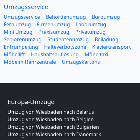
Umzugsservice
Umzugsservice
Behördenumzug
Büroumzug
Fernumzug
Firmenumzug
Laborumzug
Mini Umzug
Praxisumzug
Privatumzug
Seniorenumzug
Studentenumzug
Beiladung
Entrümpelung
Halteverbotszone
Klaviertransport
Möbellift
Haushaltsauflösung
Möbeltaxi
Möbelmitfahrzentrale
Umzugskartons
Europa-Umzüge
Umzug von Wiesbaden nach Belarus
Umzug von Wiesbaden nach Belgien
Umzug von Wiesbaden nach Bulgarien
Umzug von Wiesbaden nach Dänemark