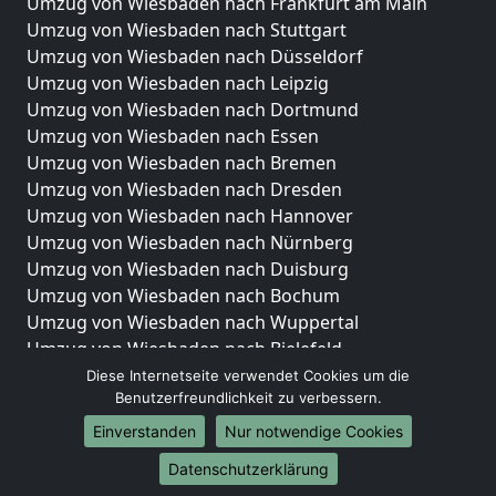
Umzug von Wiesbaden nach Frankfurt am Main
Umzug von Wiesbaden nach Stuttgart
Umzug von Wiesbaden nach Düsseldorf
Umzug von Wiesbaden nach Leipzig
Umzug von Wiesbaden nach Dortmund
Umzug von Wiesbaden nach Essen
Umzug von Wiesbaden nach Bremen
Umzug von Wiesbaden nach Dresden
Umzug von Wiesbaden nach Hannover
Umzug von Wiesbaden nach Nürnberg
Umzug von Wiesbaden nach Duisburg
Umzug von Wiesbaden nach Bochum
Umzug von Wiesbaden nach Wuppertal
Umzug von Wiesbaden nach Bielefeld
Umzug von Wiesbaden nach Bonn
Diese Internetseite verwendet Cookies um die
Benutzerfreundlichkeit zu verbessern.
Umzug von Wiesbaden nach Münster
Einverstanden
Nur notwendige Cookies
Internationale-Umzüge
Datenschutzerklärung
Umzug von Wiesbaden nach Brasilien