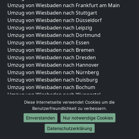
Umzug von Wiesbaden nach Frankfurt am Main
Umzug von Wiesbaden nach Stuttgart
Umzug von Wiesbaden nach Düsseldorf
Umzug von Wiesbaden nach Leipzig
Umzug von Wiesbaden nach Dortmund
Umzug von Wiesbaden nach Essen
Umzug von Wiesbaden nach Bremen
Umzug von Wiesbaden nach Dresden
Umzug von Wiesbaden nach Hannover
Umzug von Wiesbaden nach Nürnberg
Umzug von Wiesbaden nach Duisburg
Umzug von Wiesbaden nach Bochum
Umzug von Wiesbaden nach Wuppertal
Umzug von Wiesbaden nach Bielefeld
Diese Internetseite verwendet Cookies um die
Benutzerfreundlichkeit zu verbessern.
Umzug von Wiesbaden nach Bonn
Umzug von Wiesbaden nach Münster
Einverstanden
Nur notwendige Cookies
Internationale-Umzüge
Datenschutzerklärung