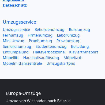
Datenschutz
Umzugsservice
Umzugsservice
Behördenumzug
Büroumzug
Fernumzug
Firmenumzug
Laborumzug
Mini Umzug
Praxisumzug
Privatumzug
Seniorenumzug
Studentenumzug
Beiladung
Entrümpelung
Halteverbotszone
Klaviertransport
Möbellift
Haushaltsauflösung
Möbeltaxi
Möbelmitfahrzentrale
Umzugskartons
Europa-Umzüge
Umzug von Wiesbaden nach Belarus