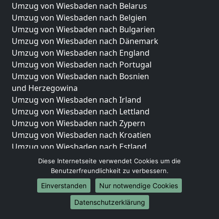
Umzug von Wiesbaden nach Belarus
Umzug von Wiesbaden nach Belgien
Umzug von Wiesbaden nach Bulgarien
Umzug von Wiesbaden nach Dänemark
Umzug von Wiesbaden nach England
Umzug von Wiesbaden nach Portugal
Umzug von Wiesbaden nach Bosnien
und Herzegowina
Umzug von Wiesbaden nach Irland
Umzug von Wiesbaden nach Lettland
Umzug von Wiesbaden nach Zypern
Umzug von Wiesbaden nach Kroatien
Umzug von Wiesbaden nach Estland
Umzug von Wiesbaden nach Finnland
Diese Internetseite verwendet Cookies um die
Umzug von Wiesbaden nach Frankreich
Benutzerfreundlichkeit zu verbessern.
Umzug von Wiesbaden nach Griechenland
Einverstanden
Nur notwendige Cookies
Umzug von Wiesbaden nach Italien
Datenschutzerklärung
Umzug von Wiesbaden nach Liechtenstein
Umzug von Wiesbaden nach Luxemburg