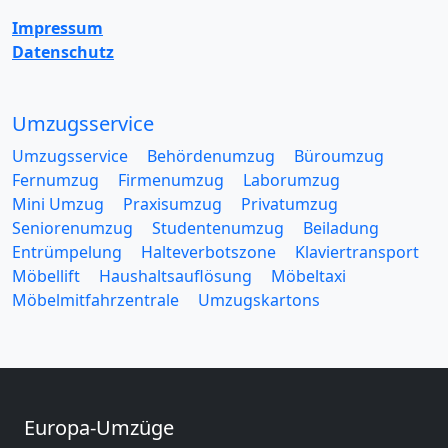
Impressum
Datenschutz
Umzugsservice
Umzugsservice
Behördenumzug
Büroumzug
Fernumzug
Firmenumzug
Laborumzug
Mini Umzug
Praxisumzug
Privatumzug
Seniorenumzug
Studentenumzug
Beiladung
Entrümpelung
Halteverbotszone
Klaviertransport
Möbellift
Haushaltsauflösung
Möbeltaxi
Möbelmitfahrzentrale
Umzugskartons
Europa-Umzüge