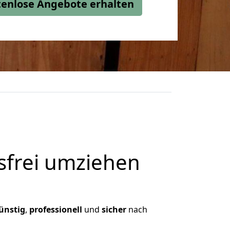
stenlose Angebote erhalten
frei umziehen
ünstig
,
professionell
und
sicher
nach