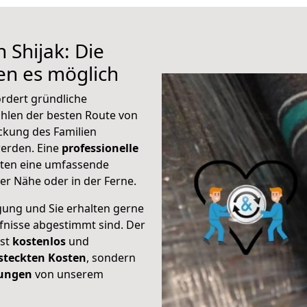
 Shijak: Die
n es möglich
ordert gründliche
hlen der besten Route von
ckung des Familien
 werden. Eine
professionelle
eten eine umfassende
er Nähe oder in der Ferne.
gung und Sie erhalten gerne
rfnisse abgestimmt sind. Der
ist
kostenlos
und
steckten Kosten
, sondern
tungen
von unserem