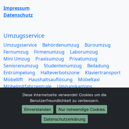
Impressum
Datenschutz
Umzugsservice
Umzugsservice
Behördenumzug
Büroumzug
Fernumzug
Firmenumzug
Laborumzug
Mini Umzug
Praxisumzug
Privatumzug
Seniorenumzug
Studentenumzug
Beiladung
Entrümpelung
Halteverbotszone
Klaviertransport
Möbellift
Haushaltsauflösung
Möbeltaxi
Möbelmitfahrzentrale
Umzugskartons
Diese Internetseite verwendet Cookies um die
Benutzerfreundlichkeit zu verbessern.
Einverstanden
Nur notwendige Cookies
Datenschutzerklärung
Europa-Umzüge