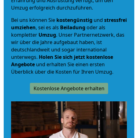
Erfahrung und Ausrüstung verfügt, um den
Umzug erfolgreich durchzuführen.
Bei uns können Sie
kostengünstig
und
stressfrei
umziehen
, sei es als
Beiladung
oder als
kompletter
Umzug
. Unser Partnernetzwerk, das
wir über die Jahre aufgebaut haben, ist
deutschlandweit und sogar international
unterwegs.
Holen Sie sich jetzt kostenlose
Angebote
und erhalten Sie einen ersten
Überblick über die Kosten für Ihren Umzug.
Kostenlose Angebote erhalten