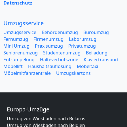
Datenschutz
Umzugsservice
Umzugsservice
Behördenumzug
Büroumzug
Fernumzug
Firmenumzug
Laborumzug
Mini Umzug
Praxisumzug
Privatumzug
Seniorenumzug
Studentenumzug
Beiladung
Entrümpelung
Halteverbotszone
Klaviertransport
Möbellift
Haushaltsauflösung
Möbeltaxi
Möbelmitfahrzentrale
Umzugskartons
Europa-Umzüge
Umzug von Wiesbaden nach Belarus
Umzug von Wiesbaden nach Belgien