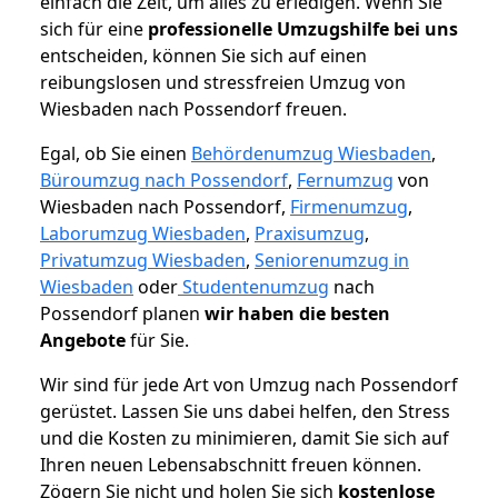
einfach die Zeit, um alles zu erledigen. Wenn Sie
sich für eine
professionelle Umzugshilfe bei uns
entscheiden, können Sie sich auf einen
reibungslosen und stressfreien Umzug von
Wiesbaden nach Possendorf freuen.
Egal, ob Sie einen
Behördenumzug Wiesbaden
,
Büroumzug nach Possendorf
,
Fernumzug
von
Wiesbaden nach Possendorf,
Firmenumzug
,
Laborumzug Wiesbaden
,
Praxisumzug
,
Privatumzug Wiesbaden
,
Seniorenumzug in
Wiesbaden
oder
Studentenumzug
nach
Possendorf planen
wir haben die besten
Angebote
für Sie.
Wir sind für jede Art von Umzug nach Possendorf
gerüstet. Lassen Sie uns dabei helfen, den Stress
und die Kosten zu minimieren, damit Sie sich auf
Ihren neuen Lebensabschnitt freuen können.
Zögern Sie nicht und holen Sie sich
kostenlose