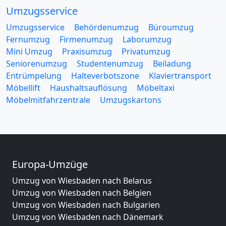
Umzugsservice
Umzugsservice
Behördenumzug
Büroumzug
Fernumzug
Firmenumzug
Laborumzug
Mini Umzug
Praxisumzug
Privatumzug
Seniorenumzug
Studentenumzug
Beiladung
Entrümpelung
Halteverbotszone
Klaviertransport
Möbellift
Haushaltsauflösung
Möbeltaxi
Möbelmitfahrzentrale
Umzugskartons
Europa-Umzüge
Umzug von Wiesbaden nach Belarus
Umzug von Wiesbaden nach Belgien
Umzug von Wiesbaden nach Bulgarien
Umzug von Wiesbaden nach Dänemark