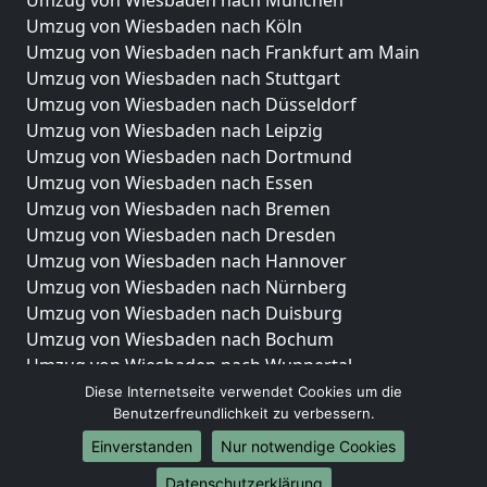
Umzug von Wiesbaden nach München
Umzug von Wiesbaden nach Köln
Umzug von Wiesbaden nach Frankfurt am Main
Umzug von Wiesbaden nach Stuttgart
Umzug von Wiesbaden nach Düsseldorf
Umzug von Wiesbaden nach Leipzig
Umzug von Wiesbaden nach Dortmund
Umzug von Wiesbaden nach Essen
Umzug von Wiesbaden nach Bremen
Umzug von Wiesbaden nach Dresden
Umzug von Wiesbaden nach Hannover
Umzug von Wiesbaden nach Nürnberg
Umzug von Wiesbaden nach Duisburg
Umzug von Wiesbaden nach Bochum
Umzug von Wiesbaden nach Wuppertal
Umzug von Wiesbaden nach Bielefeld
Diese Internetseite verwendet Cookies um die
Benutzerfreundlichkeit zu verbessern.
Umzug von Wiesbaden nach Bonn
Umzug von Wiesbaden nach Münster
Einverstanden
Nur notwendige Cookies
Internationale-Umzüge
Datenschutzerklärung