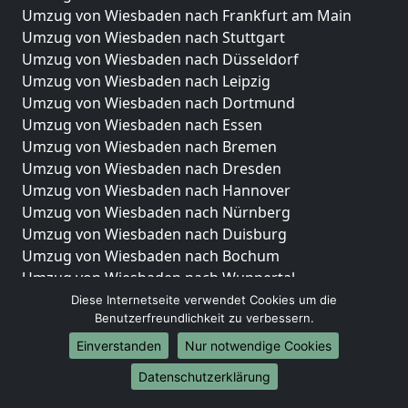
Umzug von Wiesbaden nach Frankfurt am Main
Umzug von Wiesbaden nach Stuttgart
Umzug von Wiesbaden nach Düsseldorf
Umzug von Wiesbaden nach Leipzig
Umzug von Wiesbaden nach Dortmund
Umzug von Wiesbaden nach Essen
Umzug von Wiesbaden nach Bremen
Umzug von Wiesbaden nach Dresden
Umzug von Wiesbaden nach Hannover
Umzug von Wiesbaden nach Nürnberg
Umzug von Wiesbaden nach Duisburg
Umzug von Wiesbaden nach Bochum
Umzug von Wiesbaden nach Wuppertal
Umzug von Wiesbaden nach Bielefeld
Diese Internetseite verwendet Cookies um die
Benutzerfreundlichkeit zu verbessern.
Umzug von Wiesbaden nach Bonn
Umzug von Wiesbaden nach Münster
Einverstanden
Nur notwendige Cookies
Internationale-Umzüge
Datenschutzerklärung