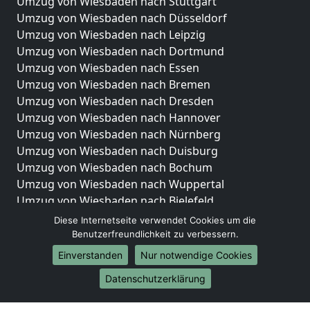
Umzug von Wiesbaden nach Stuttgart
Umzug von Wiesbaden nach Düsseldorf
Umzug von Wiesbaden nach Leipzig
Umzug von Wiesbaden nach Dortmund
Umzug von Wiesbaden nach Essen
Umzug von Wiesbaden nach Bremen
Umzug von Wiesbaden nach Dresden
Umzug von Wiesbaden nach Hannover
Umzug von Wiesbaden nach Nürnberg
Umzug von Wiesbaden nach Duisburg
Umzug von Wiesbaden nach Bochum
Umzug von Wiesbaden nach Wuppertal
Umzug von Wiesbaden nach Bielefeld
Umzug von Wiesbaden nach Bonn
Diese Internetseite verwendet Cookies um die
Umzug von Wiesbaden nach Münster
Benutzerfreundlichkeit zu verbessern.
Einverstanden
Nur notwendige Cookies
Internationale-Umzüge
Datenschutzerklärung
Umzug von Wiesbaden nach Brasilien
Umzug von Wiesbaden nach Brunei Darussalam