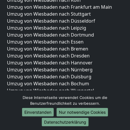
Umzug von Wiesbaden nach Köln
Umzug von Wiesbaden nach Frankfurt am Main
Umzug von Wiesbaden nach Stuttgart
Umzug von Wiesbaden nach Düsseldorf
Umzug von Wiesbaden nach Leipzig
Umzug von Wiesbaden nach Dortmund
Umzug von Wiesbaden nach Essen
Umzug von Wiesbaden nach Bremen
Umzug von Wiesbaden nach Dresden
Umzug von Wiesbaden nach Hannover
Umzug von Wiesbaden nach Nürnberg
Umzug von Wiesbaden nach Duisburg
Umzug von Wiesbaden nach Bochum
Umzug von Wiesbaden nach Wuppertal
Umzug von Wiesbaden nach Bielefeld
Diese Internetseite verwendet Cookies um die
Benutzerfreundlichkeit zu verbessern.
Umzug von Wiesbaden nach Bonn
Umzug von Wiesbaden nach Münster
Einverstanden
Nur notwendige Cookies
Internationale-Umzüge
Datenschutzerklärung