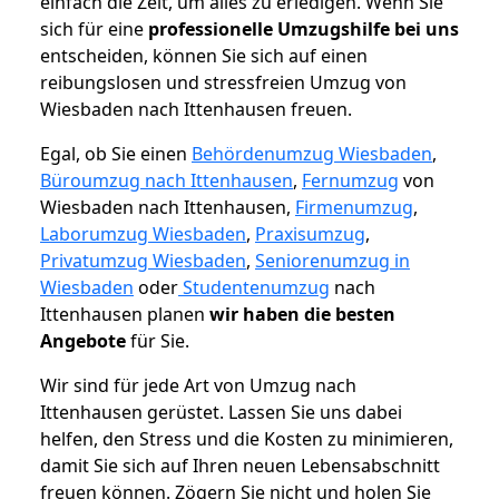
einfach die Zeit, um alles zu erledigen. Wenn Sie
sich für eine
professionelle Umzugshilfe bei uns
entscheiden, können Sie sich auf einen
reibungslosen und stressfreien Umzug von
Wiesbaden nach Ittenhausen freuen.
Egal, ob Sie einen
Behördenumzug Wiesbaden
,
Büroumzug nach Ittenhausen
,
Fernumzug
von
Wiesbaden nach Ittenhausen,
Firmenumzug
,
Laborumzug Wiesbaden
,
Praxisumzug
,
Privatumzug Wiesbaden
,
Seniorenumzug in
Wiesbaden
oder
Studentenumzug
nach
Ittenhausen planen
wir haben die besten
Angebote
für Sie.
Wir sind für jede Art von Umzug nach
Ittenhausen gerüstet. Lassen Sie uns dabei
helfen, den Stress und die Kosten zu minimieren,
damit Sie sich auf Ihren neuen Lebensabschnitt
freuen können.
Zögern Sie nicht und holen Sie