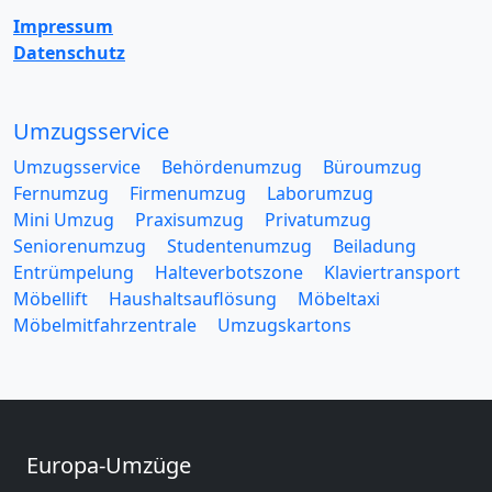
Impressum
Datenschutz
Umzugsservice
Umzugsservice
Behördenumzug
Büroumzug
Fernumzug
Firmenumzug
Laborumzug
Mini Umzug
Praxisumzug
Privatumzug
Seniorenumzug
Studentenumzug
Beiladung
Entrümpelung
Halteverbotszone
Klaviertransport
Möbellift
Haushaltsauflösung
Möbeltaxi
Möbelmitfahrzentrale
Umzugskartons
Europa-Umzüge