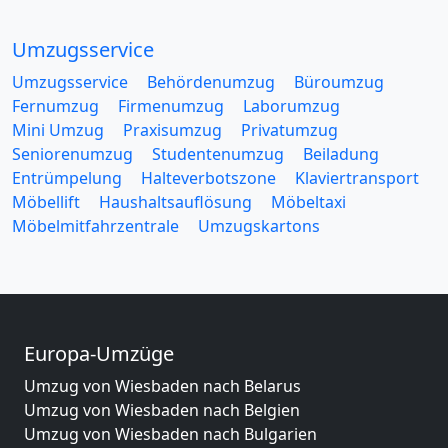
Umzugsservice
Umzugsservice
Behördenumzug
Büroumzug
Fernumzug
Firmenumzug
Laborumzug
Mini Umzug
Praxisumzug
Privatumzug
Seniorenumzug
Studentenumzug
Beiladung
Entrümpelung
Halteverbotszone
Klaviertransport
Möbellift
Haushaltsauflösung
Möbeltaxi
Möbelmitfahrzentrale
Umzugskartons
Europa-Umzüge
Umzug von Wiesbaden nach Belarus
Umzug von Wiesbaden nach Belgien
Umzug von Wiesbaden nach Bulgarien