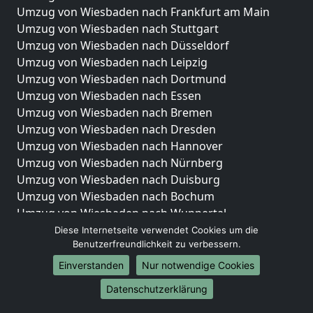
Umzug von Wiesbaden nach Frankfurt am Main
Umzug von Wiesbaden nach Stuttgart
Umzug von Wiesbaden nach Düsseldorf
Umzug von Wiesbaden nach Leipzig
Umzug von Wiesbaden nach Dortmund
Umzug von Wiesbaden nach Essen
Umzug von Wiesbaden nach Bremen
Umzug von Wiesbaden nach Dresden
Umzug von Wiesbaden nach Hannover
Umzug von Wiesbaden nach Nürnberg
Umzug von Wiesbaden nach Duisburg
Umzug von Wiesbaden nach Bochum
Umzug von Wiesbaden nach Wuppertal
Umzug von Wiesbaden nach Bielefeld
Diese Internetseite verwendet Cookies um die
Benutzerfreundlichkeit zu verbessern.
Umzug von Wiesbaden nach Bonn
Umzug von Wiesbaden nach Münster
Einverstanden
Nur notwendige Cookies
Internationale-Umzüge
Datenschutzerklärung