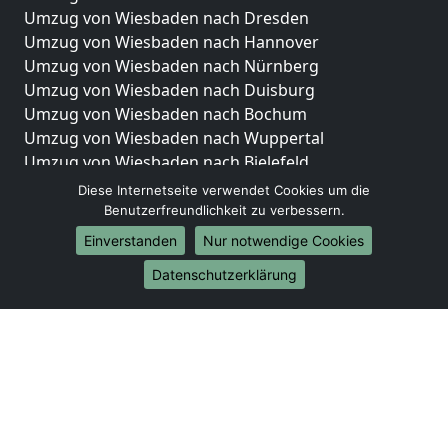
Umzug von Wiesbaden nach Dresden
Umzug von Wiesbaden nach Hannover
Umzug von Wiesbaden nach Nürnberg
Umzug von Wiesbaden nach Duisburg
Umzug von Wiesbaden nach Bochum
Umzug von Wiesbaden nach Wuppertal
Umzug von Wiesbaden nach Bielefeld
Umzug von Wiesbaden nach Bonn
Diese Internetseite verwendet Cookies um die
Umzug von Wiesbaden nach Münster
Benutzerfreundlichkeit zu verbessern.
Einverstanden
Nur notwendige Cookies
Internationale-Umzüge
Datenschutzerklärung
Umzug von Wiesbaden nach Brasilien
Umzug von Wiesbaden nach Brunei Darussalam
Umzug von Wiesbaden nach Burkina Faso
Umzug von Wiesbaden nach Burundi
Umzug von Wiesbaden nach Chile
Umzug von Wiesbaden nach China
Umzug von Wiesbaden nach Cookinseln