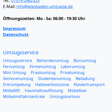
Tel.:
01579-2482323
E-Mail:
info@wiesbaden-umzuege.de
Öffnungszeiten:
Mo - Sa: 06:00 - 19:30 Uhr
Impressum
Datenschutz
Umzugsservice
Umzugsservice
Behördenumzug
Büroumzug
Fernumzug
Firmenumzug
Laborumzug
Mini Umzug
Praxisumzug
Privatumzug
Seniorenumzug
Studentenumzug
Beiladung
Entrümpelung
Halteverbotszone
Klaviertransport
Möbellift
Haushaltsauflösung
Möbeltaxi
Möbelmitfahrzentrale
Umzugskartons