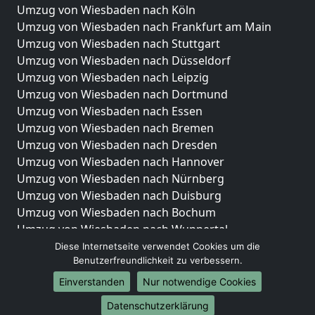
Umzug von Wiesbaden nach Köln
Umzug von Wiesbaden nach Frankfurt am Main
Umzug von Wiesbaden nach Stuttgart
Umzug von Wiesbaden nach Düsseldorf
Umzug von Wiesbaden nach Leipzig
Umzug von Wiesbaden nach Dortmund
Umzug von Wiesbaden nach Essen
Umzug von Wiesbaden nach Bremen
Umzug von Wiesbaden nach Dresden
Umzug von Wiesbaden nach Hannover
Umzug von Wiesbaden nach Nürnberg
Umzug von Wiesbaden nach Duisburg
Umzug von Wiesbaden nach Bochum
Umzug von Wiesbaden nach Wuppertal
Umzug von Wiesbaden nach Bielefeld
Diese Internetseite verwendet Cookies um die
Benutzerfreundlichkeit zu verbessern.
Umzug von Wiesbaden nach Bonn
Umzug von Wiesbaden nach Münster
Einverstanden
Nur notwendige Cookies
Internationale-Umzüge
Datenschutzerklärung