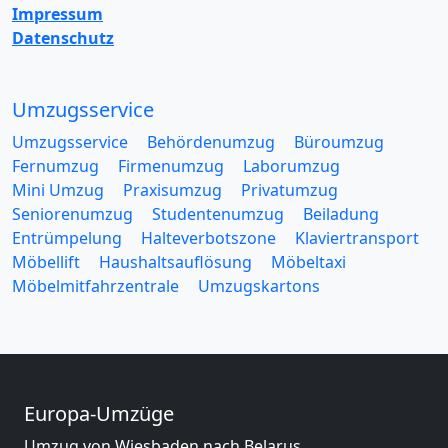
Impressum
Datenschutz
Umzugsservice
Umzugsservice
Behördenumzug
Büroumzug
Fernumzug
Firmenumzug
Laborumzug
Mini Umzug
Praxisumzug
Privatumzug
Seniorenumzug
Studentenumzug
Beiladung
Entrümpelung
Halteverbotszone
Klaviertransport
Möbellift
Haushaltsauflösung
Möbeltaxi
Möbelmitfahrzentrale
Umzugskartons
Europa-Umzüge
Umzug von Wiesbaden nach Belarus