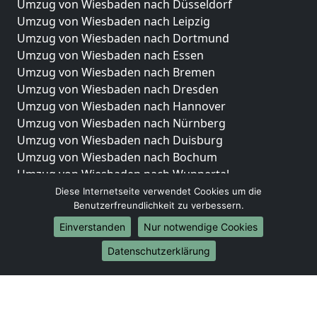
Umzug von Wiesbaden nach Düsseldorf
Umzug von Wiesbaden nach Leipzig
Umzug von Wiesbaden nach Dortmund
Umzug von Wiesbaden nach Essen
Umzug von Wiesbaden nach Bremen
Umzug von Wiesbaden nach Dresden
Umzug von Wiesbaden nach Hannover
Umzug von Wiesbaden nach Nürnberg
Umzug von Wiesbaden nach Duisburg
Umzug von Wiesbaden nach Bochum
Umzug von Wiesbaden nach Wuppertal
Umzug von Wiesbaden nach Bielefeld
Diese Internetseite verwendet Cookies um die
Benutzerfreundlichkeit zu verbessern.
Umzug von Wiesbaden nach Bonn
Umzug von Wiesbaden nach Münster
Einverstanden
Nur notwendige Cookies
Internationale-Umzüge
Datenschutzerklärung
Umzug von Wiesbaden nach Brasilien
Umzug von Wiesbaden nach Brunei Darussalam
Umzug von Wiesbaden nach Burkina Faso