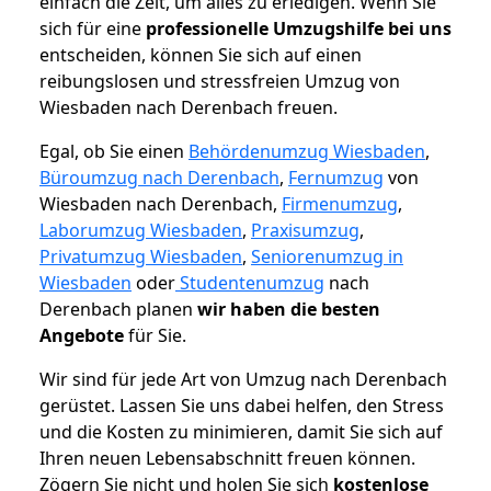
einfach die Zeit, um alles zu erledigen. Wenn Sie
sich für eine
professionelle Umzugshilfe bei uns
entscheiden, können Sie sich auf einen
reibungslosen und stressfreien Umzug von
Wiesbaden nach Derenbach freuen.
Egal, ob Sie einen
Behördenumzug Wiesbaden
,
Büroumzug nach Derenbach
,
Fernumzug
von
Wiesbaden nach Derenbach,
Firmenumzug
,
Laborumzug Wiesbaden
,
Praxisumzug
,
Privatumzug Wiesbaden
,
Seniorenumzug in
Wiesbaden
oder
Studentenumzug
nach
Derenbach planen
wir haben die besten
Angebote
für Sie.
Wir sind für jede Art von Umzug nach Derenbach
gerüstet. Lassen Sie uns dabei helfen, den Stress
und die Kosten zu minimieren, damit Sie sich auf
Ihren neuen Lebensabschnitt freuen können.
Zögern Sie nicht und holen Sie sich
kostenlose