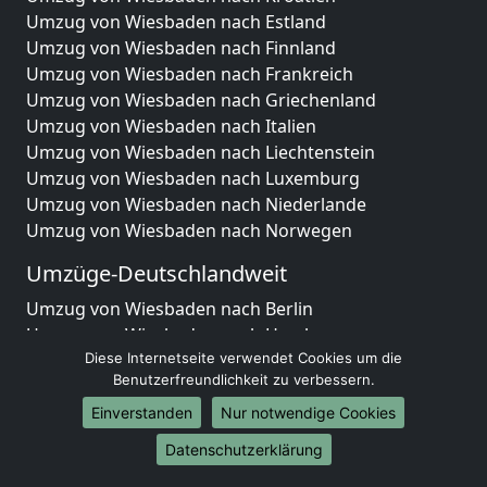
Umzug von Wiesbaden nach Estland
Umzug von Wiesbaden nach Finnland
Umzug von Wiesbaden nach Frankreich
Umzug von Wiesbaden nach Griechenland
Umzug von Wiesbaden nach Italien
Umzug von Wiesbaden nach Liechtenstein
Umzug von Wiesbaden nach Luxemburg
Umzug von Wiesbaden nach Niederlande
Umzug von Wiesbaden nach Norwegen
Umzüge-Deutschlandweit
Umzug von Wiesbaden nach Berlin
Umzug von Wiesbaden nach Hamburg
Diese Internetseite verwendet Cookies um die
Umzug von Wiesbaden nach München
Benutzerfreundlichkeit zu verbessern.
Umzug von Wiesbaden nach Köln
Umzug von Wiesbaden nach Frankfurt am Main
Einverstanden
Nur notwendige Cookies
Umzug von Wiesbaden nach Stuttgart
Datenschutzerklärung
Umzug von Wiesbaden nach Düsseldorf