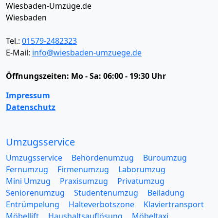
Wiesbaden-Umzüge.de
Wiesbaden
Tel.:
01579-2482323
E-Mail:
info@wiesbaden-umzuege.de
Öffnungszeiten:
Mo - Sa: 06:00 - 19:30 Uhr
Impressum
Datenschutz
Umzugsservice
Umzugsservice
Behördenumzug
Büroumzug
Fernumzug
Firmenumzug
Laborumzug
Mini Umzug
Praxisumzug
Privatumzug
Seniorenumzug
Studentenumzug
Beiladung
Entrümpelung
Halteverbotszone
Klaviertransport
Möbellift
Haushaltsauflösung
Möbeltaxi