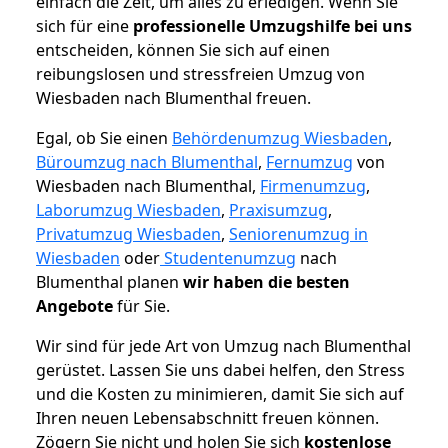
einfach die Zeit, um alles zu erledigen. Wenn Sie
sich für eine
professionelle Umzugshilfe bei uns
entscheiden, können Sie sich auf einen
reibungslosen und stressfreien Umzug von
Wiesbaden nach Blumenthal freuen.
Egal, ob Sie einen
Behördenumzug Wiesbaden
,
Büroumzug nach Blumenthal
,
Fernumzug
von
Wiesbaden nach Blumenthal,
Firmenumzug
,
Laborumzug Wiesbaden
,
Praxisumzug
,
Privatumzug Wiesbaden
,
Seniorenumzug in
Wiesbaden
oder
Studentenumzug
nach
Blumenthal planen
wir haben die besten
Angebote
für Sie.
Wir sind für jede Art von Umzug nach Blumenthal
gerüstet. Lassen Sie uns dabei helfen, den Stress
und die Kosten zu minimieren, damit Sie sich auf
Ihren neuen Lebensabschnitt freuen können.
Zögern Sie nicht und holen Sie sich
kostenlose