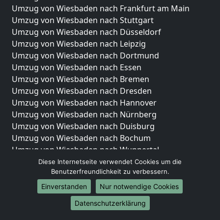
Umzug von Wiesbaden nach Frankfurt am Main
Umzug von Wiesbaden nach Stuttgart
Umzug von Wiesbaden nach Düsseldorf
Umzug von Wiesbaden nach Leipzig
Umzug von Wiesbaden nach Dortmund
Umzug von Wiesbaden nach Essen
Umzug von Wiesbaden nach Bremen
Umzug von Wiesbaden nach Dresden
Umzug von Wiesbaden nach Hannover
Umzug von Wiesbaden nach Nürnberg
Umzug von Wiesbaden nach Duisburg
Umzug von Wiesbaden nach Bochum
Umzug von Wiesbaden nach Wuppertal
Umzug von Wiesbaden nach Bielefeld
Diese Internetseite verwendet Cookies um die
Benutzerfreundlichkeit zu verbessern.
Umzug von Wiesbaden nach Bonn
Umzug von Wiesbaden nach Münster
Einverstanden
Nur notwendige Cookies
Internationale-Umzüge
Datenschutzerklärung